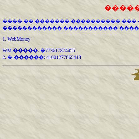
�����
���� �� ������� ���������� ��� 
������������ ����������� ����
1. WebMoney
WM-�����: �773617874455
2. �-������: 41001277865418